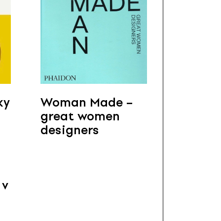
ky
Woman Made –
great women
designers
 v