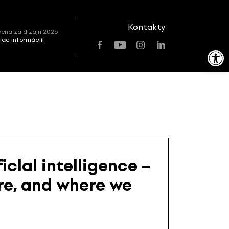
Kontakty
ena za dizajn 2026
viac informácií!
Open toolbar
ficlal intelligence –
are, and where we