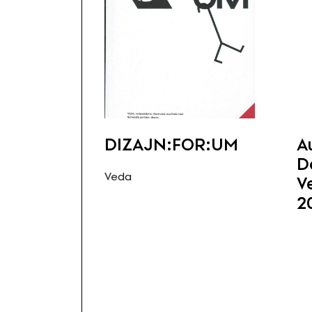
DIZAJN:FOR:UM
A
D
Veda
V
2