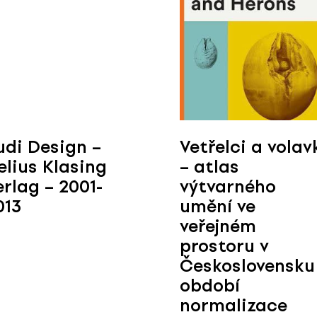
udi Design –
Vetřelci a volav
elius Klasing
– atlas
erlag – 2001-
výtvarného
013
umění ve
veřejném
prostoru v
Československu
období
normalizace