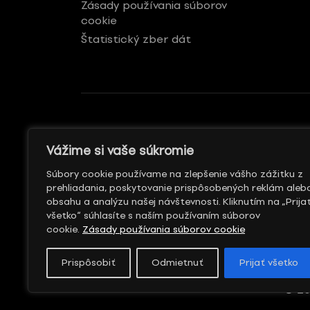
Zásady používania súborov
cookie
Štatistický zber dát
GENERÁLNY REKLAMNÝ
S PODPOROU
Vážime si vaše súkromie
PARTNER
Súbory cookie používame na zlepšenie vášho zážitku z
prehliadania, poskytovanie prispôsobených reklám aleb
obsahu a analýzu našej návštevnosti. Kliknutím na „Prija
všetko“ súhlasíte s naším používaním súborov
cookie.
Zásady používania súborov cookie
Prispôsobiť
Odmietnuť
Prijať všetko
© 20