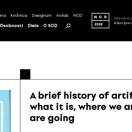
ria
Knižnica
Designum
Inolab
NCD
Národná c
Klikni pre 
Osobnosti
Diela
O SCD
A brief history of arti
what it is, where we 
are going