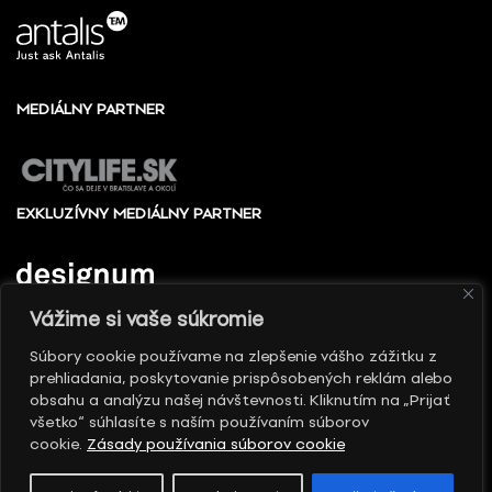
MEDIÁLNY PARTNER
EXKLUZÍVNY MEDIÁLNY PARTNER
Vážime si vaše súkromie
Súbory cookie používame na zlepšenie vášho zážitku z
prehliadania, poskytovanie prispôsobených reklám alebo
© 2010 - 2026 Slovenské centrum dizajnu, Všetky
obsahu a analýzu našej návštevnosti. Kliknutím na „Prijať
práva vyhradené
všetko“ súhlasíte s naším používaním súborov
cookie.
Zásady používania súborov cookie