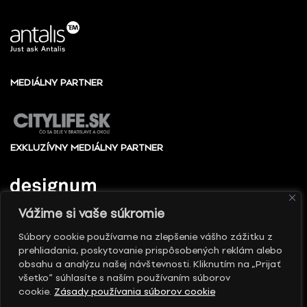
MEDIÁLNY PARTNER
EXKLUZÍVNY MEDIÁLNY PARTNER
Vážime si vaše súkromie
Súbory cookie používame na zlepšenie vášho zážitku z
prehliadania, poskytovanie prispôsobených reklám alebo
© 2010 - 2026 Slovenské centrum dizajnu, Všetky
obsahu a analýzu našej návštevnosti. Kliknutím na „Prijať
práva vyhradené
všetko“ súhlasíte s naším používaním súborov
cookie.
Zásady používania súborov cookie