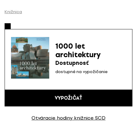
P
r
Knižnica
e
s
k
o
1000 let
č
architektury
i
ť
Dostupnosť
n
dostupné na vypožičanie
a
o
b
VYPOŽIČAŤ
s
a
h
Otváracie hodiny knižnice SCD