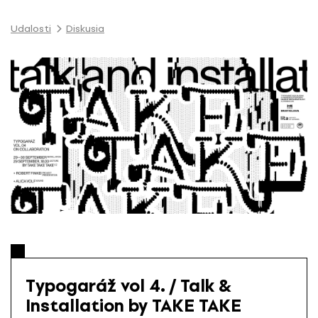
P
r
Udalosti
Diskusia
e
s
k
o
č
i
ť
n
a
o
b
s
a
h
Typogaráž vol 4. / Talk &
Installation by TAKE TAKE