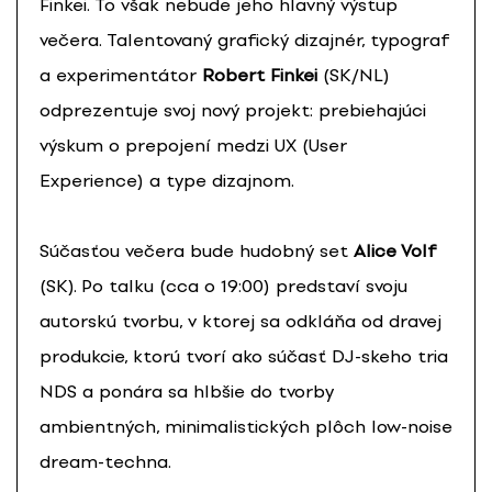
Finkei. To však nebude jeho hlavný výstup
večera. Talentovaný grafický dizajnér, typograf
a experimentátor
Robert Finkei
(SK/NL)
odprezentuje svoj nový projekt: prebiehajúci
výskum o prepojení medzi UX (User
Experience) a type dizajnom.
Súčasťou večera bude hudobný set
Alice Volf
(SK). Po talku (cca o 19:00) predstaví svoju
autorskú tvorbu, v ktorej sa odkláňa od dravej
produkcie, ktorú tvorí ako súčasť DJ-skeho tria
NDS a ponára sa hlbšie do tvorby
ambientných, minimalistických plôch low-noise
dream-techna.