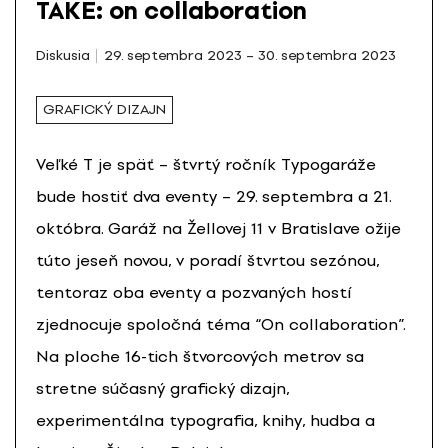
TAKE: on collaboration
Diskusia
29. septembra 2023 – 30. septembra 2023
GRAFICKÝ DIZAJN
Veľké T je späť – štvrtý ročník Typogaráže
bude hostiť dva eventy – 29. septembra a 21.
októbra.
Garáž na Žellovej 11 v Bratislave ožije
túto jeseň novou, v poradí štvrtou sezónou,
tentoraz oba eventy a pozvaných hostí
zjednocuje spoločná téma “On collaboration”.
Na ploche 16-tich štvorcových metrov sa
stretne súčasný grafický dizajn,
experimentálna typografia, knihy, hudba a