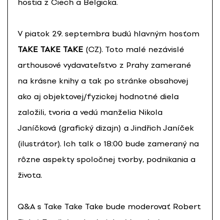
hostia z Čiech a Belgicka.
V piatok
29. septembra
budú hlavným hosťom
TAKE TAKE TAKE
(CZ). Toto malé nezávislé
arthousové vydavateľstvo z Prahy zamerané
na krásne knihy a tak po stránke obsahovej
ako aj objektovej/fyzickej hodnotné diela
založili, tvoria a vedú manželia Nikola
Janíčková (grafický dizajn) a Jindřich Janíček
(ilustrátor). Ich talk o 18:00 bude zameraný na
rôzne aspekty spoločnej tvorby, podnikania a
života.
Q&A s Take Take Take bude moderovať Robert