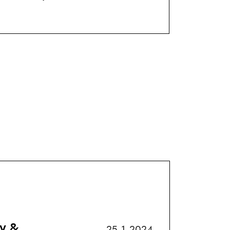
y &
25. 1. 2024