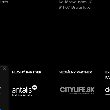
slava
Kollárovo nám. 10
811 07 Bratislava
HLAVNÝ PARTNER
MEDIÁLNY PARTNER
EX
PA
o
ť