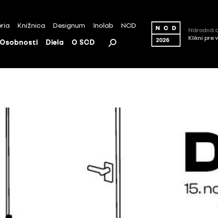
ria
Knižnica
Designum
Inolab
NCD
Národná c
Klikni pre 
Osobnosti
Diela
O SCD