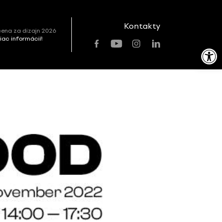
Kontakty
ena za dizajn 2026
viac informácií!
Open toolbar