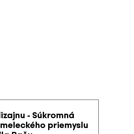
dizajnu - Súkromná
umeleckého priemyslu