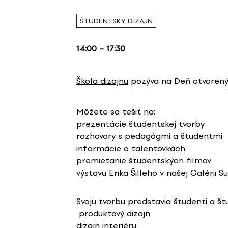
ŠTUDENTSKÝ DIZAJN
14:00 – 17:30
Škola dizajnu
pozýva na Deň otvorenýc
Môžete sa tešiť na:
prezentácie študentskej tvorby
rozhovory s pedagógmi a študentmi
informácie o talentovkách
premietanie študentských filmov
výstavu Erika Šilleho v našej Galérii 
Svoju tvorbu predstavia študenti a š
produktový dizajn
dizajn interiéru