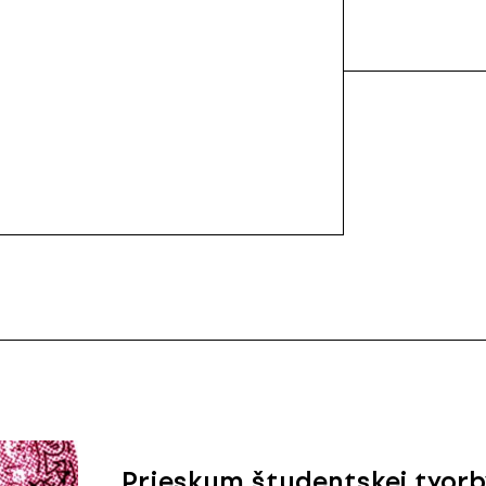
Prieskum študentskej tvorb