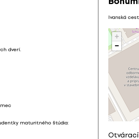
Bohumi
Ivanská cest
+
−
h dverí.
Sumec
tudentky maturitného štúdia:
Otváraci