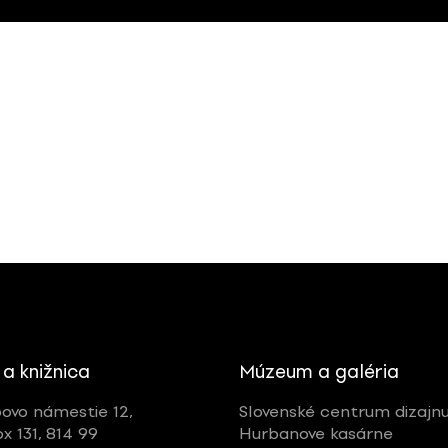
 a knižnica
Múzeum a galéria
ovo námestie 12,
Slovenské centrum dizajn
ox 131, 814 99
Hurbanove kasárne