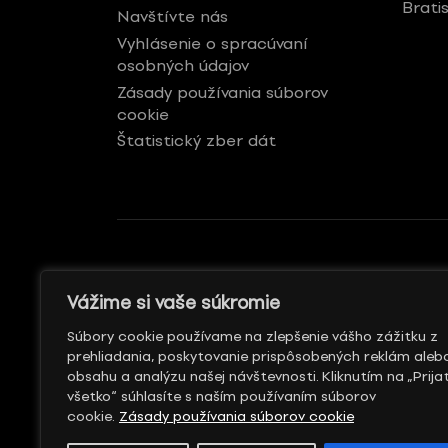
Brati
Navštívte nás
Vyhlásenie o spracúvaní
osobných údajov
Zásady používania súborov
cookie
Štatistický zber dát
GENERÁLNY REKLAMNÝ
S PODPOROU
Vážime si vaše súkromie
PARTNER
Súbory cookie používame na zlepšenie vášho zážitku z
prehliadania, poskytovanie prispôsobených reklám aleb
obsahu a analýzu našej návštevnosti. Kliknutím na „Prija
všetko“ súhlasíte s naším používaním súborov
cookie.
Zásady používania súborov cookie