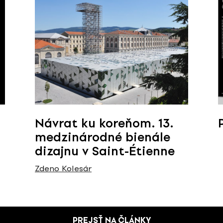
Návrat ku koreňom. 13.
medzinárodné bienále
dizajnu v Saint-Étienne
Zdeno Kolesár
PREJSŤ NA ČLÁNKY