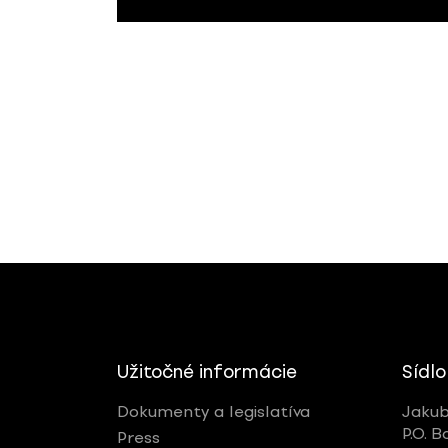
Užitočné informácie
Sídlo
Dokumenty a legislatíva
Jakub
P.O. B
Press