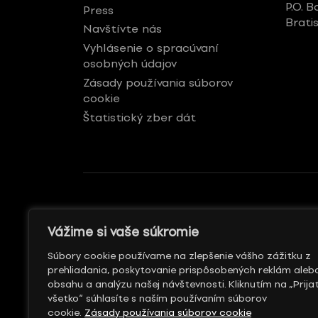
P.O. B
Press
Brati
Navštívte nás
Vyhlásenie o spracúvaní
osobných údajov
Zásady používania súborov
cookie
Štatistický zber dát
GENERÁLNY REKLAMNÝ
S PODPOROU
Vážime si vaše súkromie
PARTNER
Súbory cookie používame na zlepšenie vášho zážitku z
prehliadania, poskytovanie prispôsobených reklám aleb
obsahu a analýzu našej návštevnosti. Kliknutím na „Prija
všetko“ súhlasíte s naším používaním súborov
cookie.
Zásady používania súborov cookie