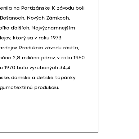
ila na Partizánske. K závodu boli
, Bošanoch, Nových Zámkoch,
koľko ďalších. Najvýznamnejším
ov, ktorý sa v roku 1973
dejov. Produkcia závodu rástla,
očne 2,8 milióna párov, v roku 1960
oku 1970 bolo vyrobených 34,4
pánske, dámske a detské topánky
 gumotextilnú produkciu.