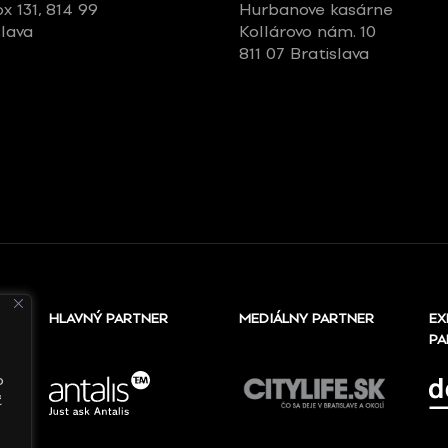
ox 131, 814 99
Hurbanove kasárne
slava
Kollárovo nám. 10
811 07 Bratislava
HLAVNÝ PARTNER
MEDIÁLNY PARTNER
EX
PA
o
ť