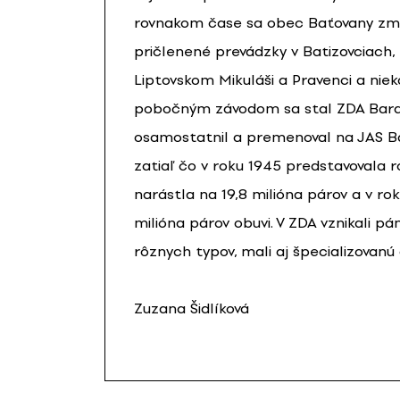
rovnakom čase sa obec Baťovany zmen
pričlenené prevádzky v Batizovciach
Liptovskom Mikuláši a Pravenci a nie
pobočným závodom sa stal ZDA Bardej
osamostatnil a premenoval na JAS Bar
zatiaľ čo v roku 1945 predstavovala r
narástla na 19,8 milióna párov a v r
milióna párov obuvi. V ZDA vznikali 
rôznych typov, mali aj špecializovanú
Zuzana Šidlíková