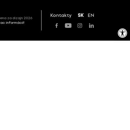
Kontakty
SK
EN
ena za dizajn 2026
viac informácií!
Open toolbar