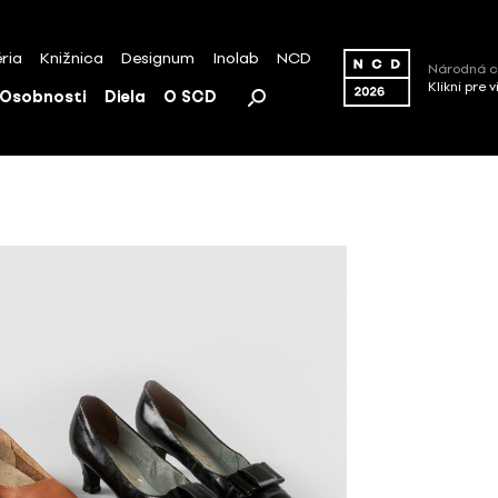
ria
Knižnica
Designum
Inolab
NCD
Národná c
Klikni pre 
Osobnosti
Diela
O SCD