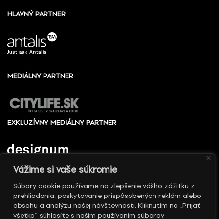
HLAVNÝ PARTNER
MEDIÁLNY PARTNER
EXKLUZÍVNY MEDIÁLNY PARTNER
Vážime si vaše súkromie
Súbory cookie používame na zlepšenie vášho zážitku z
prehliadania, poskytovanie prispôsobených reklám alebo
© 2010 - 2026 Slovenské centrum dizajnu, Všetky
obsahu a analýzu našej návštevnosti. Kliknutím na „Prijať
práva vyhradené
všetko“ súhlasíte s naším používaním súborov