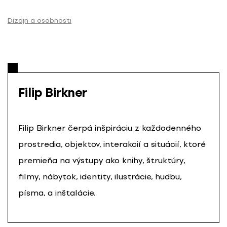
P
r
Dizajn a osobnosti
e
s
k
o
č
Filip Birkner
i
ť
n
a
Filip Birkner čerpá inšpiráciu z každodenného
o
prostredia, objektov, interakcií a situácií, ktoré
b
premieňa na výstupy ako knihy, štruktúry,
s
a
filmy, nábytok, identity, ilustrácie, hudbu,
h
písma, a inštalácie.