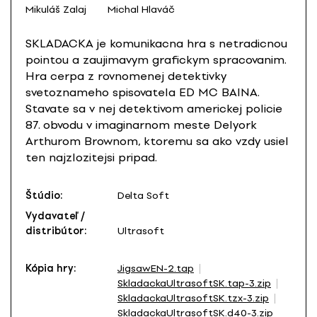
Mikuláš Zalaj
Michal Hlaváč
SKLADACKA je komunikacna hra s netradicnou
pointou a zaujimavym grafickym spracovanim.
Hra cerpa z rovnomenej detektivky
svetoznameho spisovatela ED MC BAINA.
Stavate sa v nej detektivom americkej policie
87. obvodu v imaginarnom meste Delyork
Arthurom Brownom, ktoremu sa ako vzdy usiel
ten najzlozitejsi pripad.
Štúdio:
Delta Soft
Vydavateľ /
distribútor:
Ultrasoft
Kópia hry:
JigsawEN-2.tap
SkladackaUltrasoftSK.tap-3.zip
SkladackaUltrasoftSK.tzx-3.zip
SkladackaUltrasoftSK.d40-3.zip