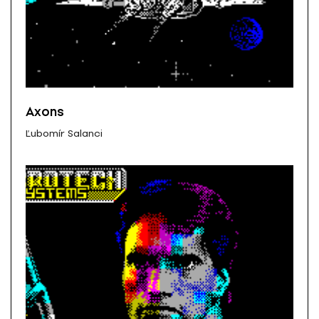
Axons
Ľubomír Salanci