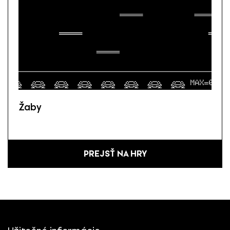
Žaby
PREJSŤ NA HRY