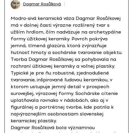
Dagmar Rosůlková
Modro-sivá keramická váza Dagmar Rosůlkovej
má v dolnej časti výrazne rozšírený tvar s
užším hrdlom, čím nadväzuje na archetypálne
formy úžitkovej keramiky. Povrch pokrýva
jemná, tlmená glazúra, ktorá zvýrazňuje
hutnosť hmoty a sochárske tvarovanie objektu.
Tvorba Dagmar Rosůlkovej sa pohybovala na
rozhraní úžitkovej keramiky a voľnej plastiky.
Typické je pre ňu robustné, zjednodušené
tvarovanie, inšpirované ľudovou keramikou, v
ktorom ustupuje jemný detail v prospech
surovejšej, výrazovej formy. Sochárske cítenie
uplatňovala rovnako v nádobách, ako aj v
figurálnej a portrétnej tvorbe, kde patrila k
najvýraznejším osobnostiam slovenskej
keramickej plastiky.
Dagmar Rosůlková bola významnou