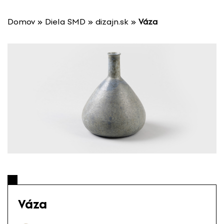
P
r
Domov
»
Diela SMD
»
dizajn.sk
»
Váza
e
s
k
o
č
i
ť
n
a
o
b
s
a
h
Váza