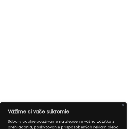
Vážime si vaše súkromie
Súbory cookie používame na zlepšenie vášho zážitku z
prehliadania, poskytovanie prispôsobených reklám alebo