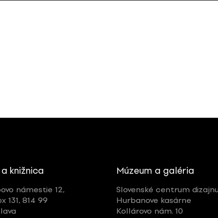
 a knižnica
Múzeum a galéria
ovo námestie 12,
Slovenské centrum dizajn
ox 131, 814 99
Hurbanove kasárne
slava
Kollárovo nám. 10