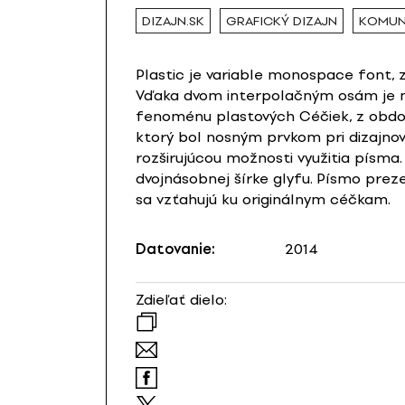
DIZAJN.SK
GRAFICKÝ DIZAJN
KOMUN
Plastic je variable monospace font, 
Vďaka dvom interpolačným osám je mo
fenoménu plastových Céčiek, z obdobi
ktorý bol nosným prvkom pri dizajnova
rozširujúcou možnosti využitia písma. 
dvojnásobnej šírke glyfu. Písmo prez
sa vzťahujú ku originálnym céčkam.
Datovanie:
2014
Zdieľať dielo: