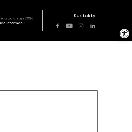
Kontakty
ena za dizajn 2026
viac informácií!
Open toolbar