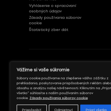
Vyhlásenie o spracúvaní
osobných údajov
Zásady používania súborov
cookie
Štatistický zber dát
GENERÁLNY REKLAMNÝ
S PODPOROU
Vážime si vaše súkromie
PARTNER
Súbory cookie používame na zlepšenie vášho zážitku z
prehliadania, poskytovanie prispôsobených reklám aleb
obsahu a analýzu našej návštevnosti. Kliknutím na „Prija
všetko“ súhlasíte s naším používaním súborov
cookie.
Zásady používania súborov cookie
Prispôsobiť
Odmietnuť
Prijať všetko