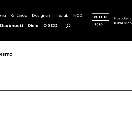
ria
Knižnica
Designum
Inolab
NCD
Národná c
Klikni pre 
Osobnosti
Diela
O SCD
 písmo