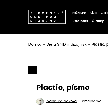
P
r
Múzeum
Klub
Galé
e
s
Udalosti
Články
k
o
č
i
Domov
»
Diela SMD
»
dizajn.sk
»
Plastic,
ť
n
a
o
b
s
a
Plastic, písmo
h
Ivana Palečková
- dizajnérka