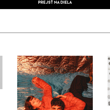
PREJSŤ NA DIELA
ú