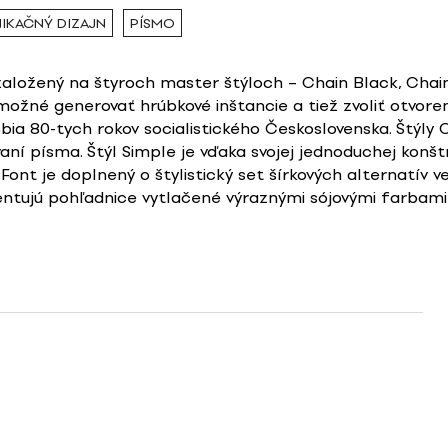
IKAČNÝ DIZAJN
PÍSMO
založený na štyroch master štýloch – Chain Black, Chain
žné generovať hrúbkové inštancie a tiež zvoliť otvoren
a 80-tych rokov socialistického Československa. Štýly C
ní písma. Štýl Simple je vďaka svojej jednoduchej konšt
Font je doplnený o štylistický set šírkových alternatív ve
entujú pohľadnice vytlačené výraznými sójovými farbami