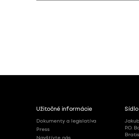
Užitočné informácie
Sídlo
Dokumenty a legislatíva
Jakub
P.O. B
Press
Brati
Navštívte nás