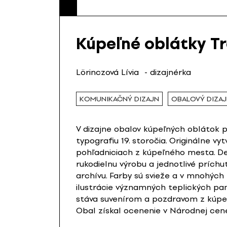
Kúpeľné oblátky T
Lörinczová Lívia
- dizajnérka
KOMUNIKAČNÝ DIZAJN
OBALOVÝ DIZA
V dizajne obalov kúpeľných oblátok p
typografiu 19. storočia. Originálne 
pohľadniciach z kúpeľného mesta. Dek
rukodielnu výrobu a jednotlivé príchu
archívu. Farby sú svieže a v mnohých
ilustrácie významných teplických pam
stáva suvenírom a pozdravom z kúpe
Obal získal ocenenie v Národnej cene