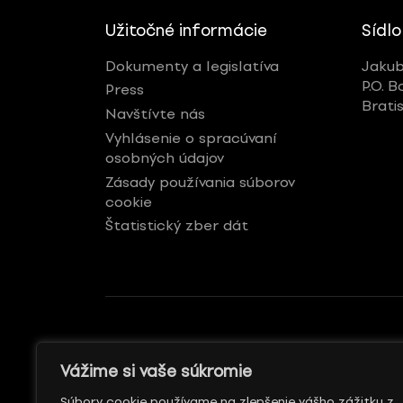
Užitočné informácie
Sídlo
Dokumenty a legislatíva
Jakub
P.O. B
Press
Brati
Navštívte nás
Vyhlásenie o spracúvaní
osobných údajov
Zásady používania súborov
cookie
Štatistický zber dát
GENERÁLNY REKLAMNÝ
S PODPOROU
Vážime si vaše súkromie
PARTNER
Súbory cookie používame na zlepšenie vášho zážitku z