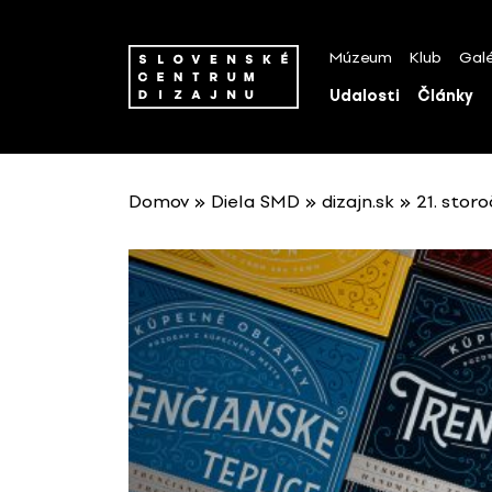
P
r
Múzeum
Klub
Galé
e
s
Udalosti
Články
k
o
č
i
Domov
»
Diela SMD
»
dizajn.sk
»
21. storo
ť
n
a
o
b
s
a
h