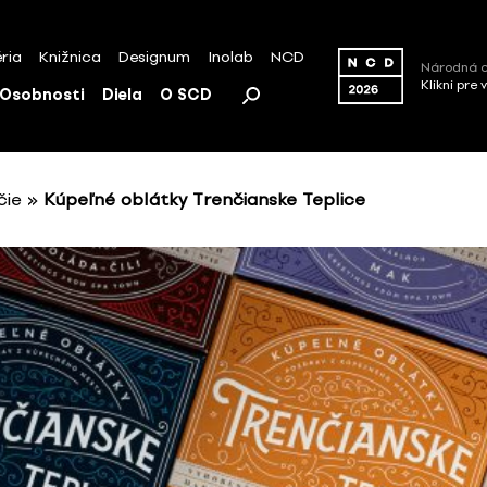
ria
Knižnica
Designum
Inolab
NCD
Národná c
Klikni pre 
Osobnosti
Diela
O SCD
čie
»
Kúpeľné oblátky Trenčianske Teplice