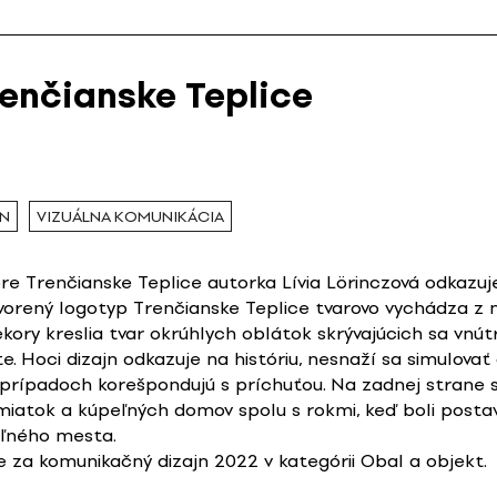
renčianske Teplice
JN
VIZUÁLNA KOMUNIKÁCIA
re Trenčianske Teplice autorka Lívia Lörinczová odkazuj
vytvorený logotyp Trenčianske Teplice tvarovo vychádza z
ory kreslia tvar okrúhlych oblátok skrývajúcich sa vnút
te. Hoci dizajn odkazuje na históriu, nesnaží sa simulov
 prípadoch korešpondujú s príchuťou. Na zadnej strane s
iatok a kúpeľných domov spolu s rokmi, keď boli postav
ľného mesta.
 za komunikačný dizajn 2022 v kategórii Obal a objekt.