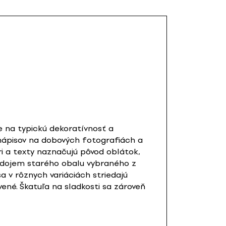
e na typickú dekoratívnosť a
 nápisov na dobových fotografiách a
ri a texty naznačujú pôvod oblátok,
ať dojem starého obalu vybraného z
a v rôznych variáciách striedajú
ené. Škatuľa na sladkosti sa zároveň