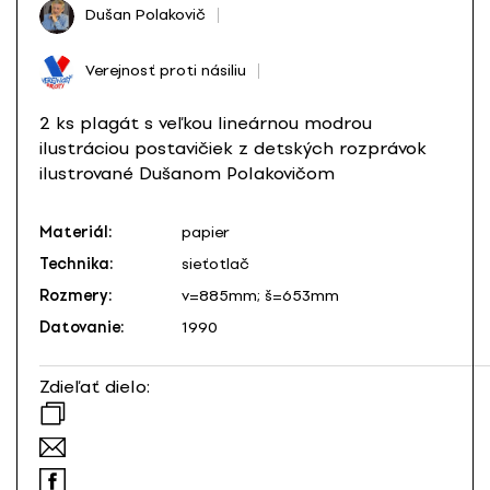
Dušan Polakovič
Verejnosť proti násiliu
2 ks plagát s veľkou lineárnou modrou
ilustráciou postavičiek z detských rozprávok
ilustrované Dušanom Polakovičom
Materiál:
papier
Technika:
sieťotlač
Rozmery:
v=885mm; š=653mm
Datovanie:
1990
Zdieľať dielo: