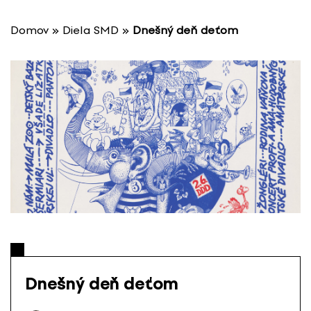
P
r
Domov
»
Diela SMD
»
Dnešný deň deťom
e
s
k
o
č
i
ť
n
a
o
b
s
a
h
Dnešný deň deťom