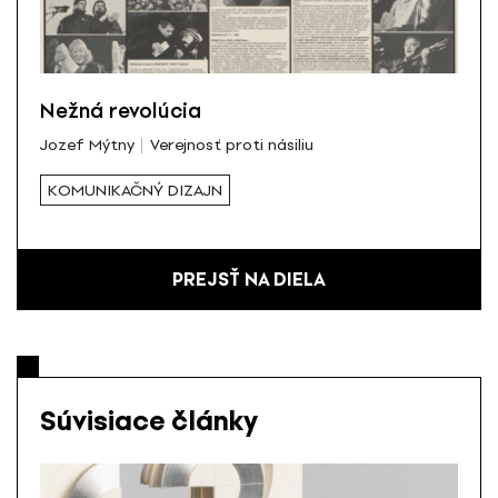
Nežná revolúcia
Jozef Mýtny
Verejnosť proti násiliu
KOMUNIKAČNÝ DIZAJN
PREJSŤ NA DIELA
Súvisiace články