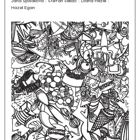
Jana Spišáková
Štefan Sekáč
Diana Hežel
Hazel Egan