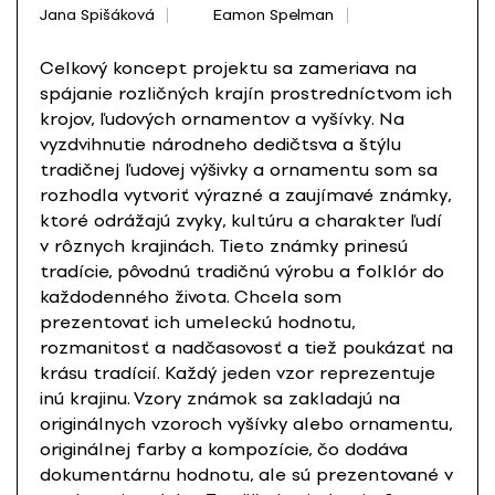
Jana Spišáková
Eamon Spelman
Celkový koncept projektu sa zameriava na
spájanie rozličných krajín prostredníctvom ich
krojov, ľudových ornamentov a vyšívky. Na
vyzdvihnutie národneho dedičtsva a štýlu
tradičnej ľudovej výšivky a ornamentu som sa
rozhodla vytvoriť výrazné a zaujímavé známky,
ktoré odrážajú zvyky, kultúru a charakter ľudí
v rôznych krajinách. Tieto známky prinesú
tradície, pôvodnú tradičnú výrobu a folklór do
každodenného života. Chcela som
prezentovať ich umeleckú hodnotu,
rozmanitosť a nadčasovosť a tiež poukázať na
krásu tradícií. Každý jeden vzor reprezentuje
inú krajinu. Vzory známok sa zakladajú na
originálnych vzoroch vyšívky alebo ornamentu,
originálnej farby a kompozície, čo dodáva
dokumentárnu hodnotu, ale sú prezentované v