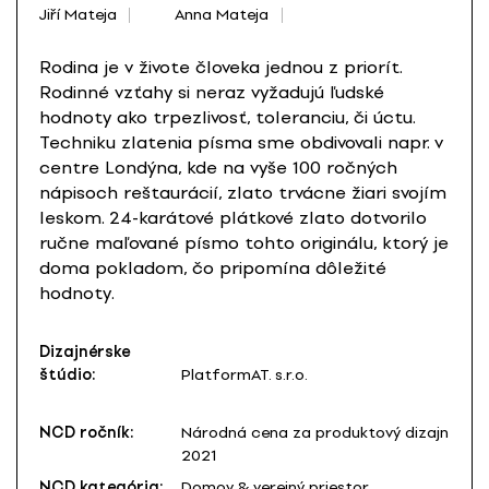
Jiří Mateja
Anna Mateja
Rodina je v živote človeka jednou z priorít.
Rodinné vzťahy si neraz vyžadujú ľudské
hodnoty ako trpezlivosť, toleranciu, či úctu.
Techniku zlatenia písma sme obdivovali napr. v
centre Londýna, kde na vyše 100 ročných
nápisoch reštaurácií, zlato trvácne žiari svojím
leskom. 24-karátové plátkové zlato dotvorilo
ručne maľované písmo tohto originálu, ktorý je
doma pokladom, čo pripomína dôležité
hodnoty.
Dizajnérske
štúdio:
PlatformAT. s.r.o.
NCD ročník:
Národná cena za produktový dizajn
2021
NCD kategória:
Domov & verejný priestor