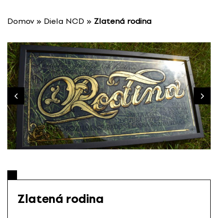
P
r
Domov
»
Diela NCD
»
Zlatená rodina
e
s
k
o
č
i
ť
n
a
o
b
s
a
h
Zlatená rodina