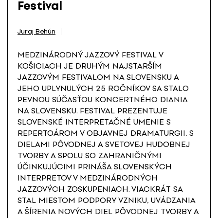
Festival
Juraj Behún
MEDZINÁRODNÝ JAZZOVÝ FESTIVAL V
KOŠICIACH JE DRUHÝM NAJSTARŠÍM
JAZZOVÝM FESTIVALOM NA SLOVENSKU A
JEHO UPLYNULÝCH 25 ROČNÍKOV SA STALO
PEVNOU SÚČASŤOU KONCERTNÉHO DIANIA
NA SLOVENSKU. FESTIVAL PREZENTUJE
SLOVENSKÉ INTERPRETAČNÉ UMENIE S
REPERTOÁROM V OBJAVNEJ DRAMATURGII, S
DIELAMI PÔVODNEJ A SVETOVEJ HUDOBNEJ
TVORBY A SPOLU SO ZAHRANIČNÝMI
ÚČINKUJÚCIMI PRINÁŠA SLOVENSKÝCH
INTERPRETOV V MEDZINÁRODNÝCH
JAZZOVÝCH ZOSKUPENIACH. VIACKRÁT SA
STAL MIESTOM PODPORY VZNIKU, UVÁDZANIA
A ŠÍRENIA NOVÝCH DIEL PÔVODNEJ TVORBY A