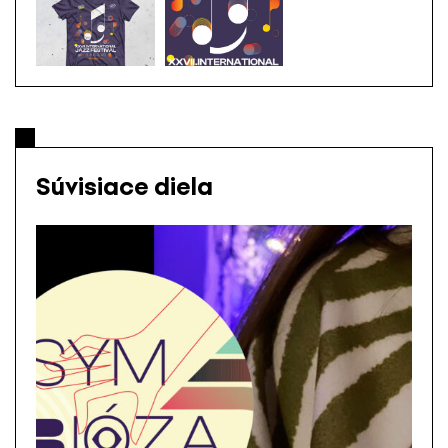
Súvisiace diela