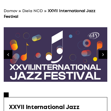
P
r
Domov
»
Diela NCD
»
XXVII International Jazz
e
Festival
s
k
o
č
i
ť
n
a
o
b
s
a
h
XXVII International Jazz