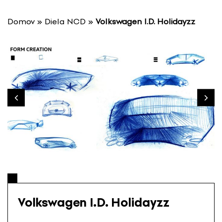
P
r
Domov
»
Diela NCD
»
Volkswagen I.D. Holidayzz
e
s
k
o
č
i
ť
n
a
o
b
s
a
h
Volkswagen I.D. Holidayzz