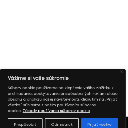
Vážime si vaše súkromie
Súbory cookie používame na zlepšenie vášho zážitku z
prehliadania, poskytovanie prispôsobených reklám alebo
obsahu a analýzu našej návštevnosti. Kliknutím na „Prijať
všetko“ súhlasíte s naším používaním súborov
cookie.
Zásady používania súborov cookie
Prispôsobiť
Odmietnuť
Prijať všetko