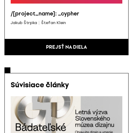
/[project_name]: _cypher
Jakub Štrpka
Štefan Klein
PREJSŤ NA DIELA
Súvisiace články