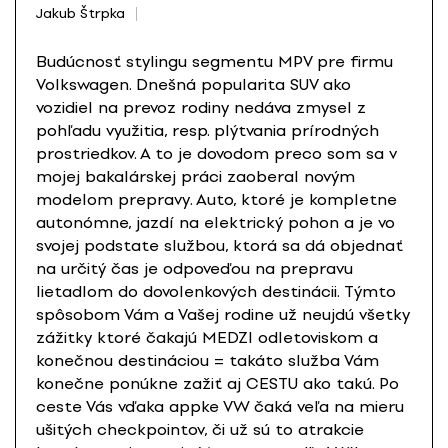
Jakub Štrpka
Budúcnosť stylingu segmentu MPV pre firmu
Volkswagen. Dnešná popularita SUV ako
vozidiel na prevoz rodiny nedáva zmysel z
pohľadu využitia, resp. plýtvania prírodných
prostriedkov. A to je dovodom preco som sa v
mojej bakalárskej práci zaoberal novým
modelom prepravy. Auto, ktoré je kompletne
autonómne, jazdí na elektrický pohon a je vo
svojej podstate službou, ktorá sa dá objednať
na určitý čas je odpoveďou na prepravu
lietadlom do dovolenkových destinácii. Týmto
spôsobom Vám a Vašej rodine už neujdú všetky
zážitky ktoré čakajú MEDZI odletoviskom a
konečnou destináciou = takáto služba Vám
konečne ponúkne zažiť aj CESTU ako takú. Po
ceste Vás vďaka appke VW čaká veľa na mieru
ušitých checkpointov, či už sú to atrakcie