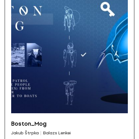
Boston_Mog
Jakub Štrpka
Balazs Lenkei