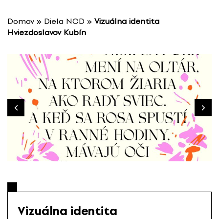
P
r
Domov
»
Diela NCD
»
Vizuálna identita
e
Hviezdoslavov Kubín
s
k
o
č
i
ť
n
a
o
b
s
a
h
Vizuálna identita