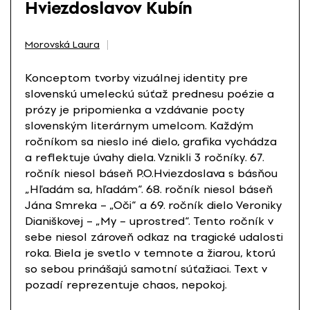
Hviezdoslavov Kubín
Morovská Laura
Konceptom tvorby vizuálnej identity pre
slovenskú umeleckú súťaž prednesu poézie a
prózy je pripomienka a vzdávanie pocty
slovenským literárnym umelcom. Každým
ročníkom sa nieslo iné dielo, grafika vychádza
a reflektuje úvahy diela. Vznikli 3 ročníky. 67.
ročník niesol báseň P.O.Hviezdoslava s básňou
„Hľadám sa, hľadám“. 68. ročník niesol báseň
Jána Smreka – „Oči“ a 69. ročník dielo Veroniky
Dianiškovej – „My – uprostred“. Tento ročník v
sebe niesol zároveň odkaz na tragické udalosti
roka. Biela je svetlo v temnote a žiarou, ktorú
so sebou prinášajú samotní súťažiaci. Text v
pozadí reprezentuje chaos, nepokoj.