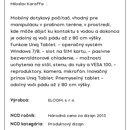
Miloslav Karaffa
Mobilný dotykový počítač, vhodný pre
manipuláciu v prašnom teréne, v prostredí,
kde môže dôjsť ku kontaktu s vodou a dokonca
je odolný aj voči pádu až z 80 cm výšky.
Funkcie Uniq Tablet: – operačný systém
Windows 7/8, – slot na SIM kartu, – pasívne
bezventilátorové chladenie, – možnosti
uchytenia na stôl, stenu, do ruky a VESA 100, –
reproduktory, kamera, mikrofón. Inovačný
prínos Uniq Tablet: Priemyselný tablet –
odolný voči pádu až z 80 cm výšky.
Výrobca:
ELCOM, s. r. o.
NCD ročník:
Národná cena za dizajn 2013
NCD kategória:
Produktový dizajn