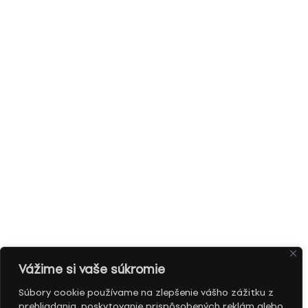
Vážime si vaše súkromie
Súbory cookie používame na zlepšenie vášho zážitku z
prehliadania, poskytovanie prispôsobených reklám alebo