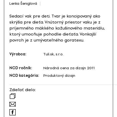
Lenka Šeniglová
Sedací vak pre deti. Tvar je koncipovaný ako
skrýša pre dieťa. Vnútorný priestor vaku je z
príjemného mäkkého kožušinového materiálu,
ktorý umocňuje pohodlie dieťaťa. Vonkajší
povrch je z umývateľného goratexu.
Výrobca:
Tuli.sk, s.r.o.
NCD ročník:
Národná cena za dizajn 2011
NCD kategória:
Produktový dizajn
Zdieľať dielo: