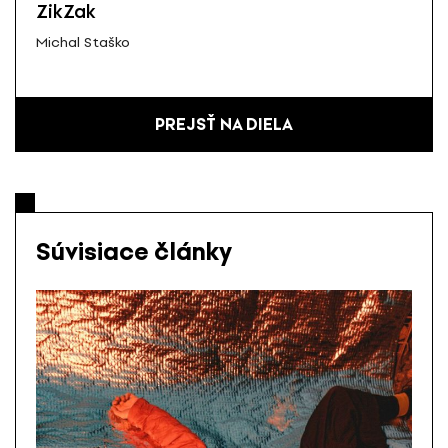
ZikZak
Michal Staško
PREJSŤ NA DIELA
Súvisiace články