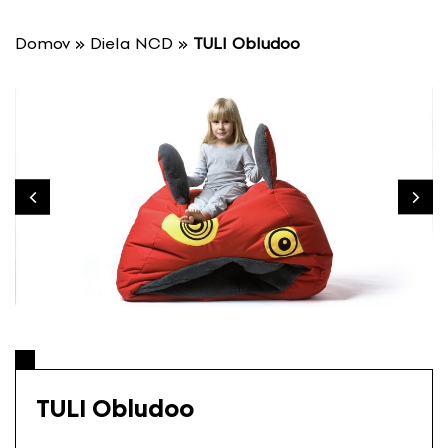
P
r
Domov
»
Diela NCD
»
TULI Obludoo
e
s
k
o
č
i
ť
n
a
o
b
s
a
h
TULI Obludoo