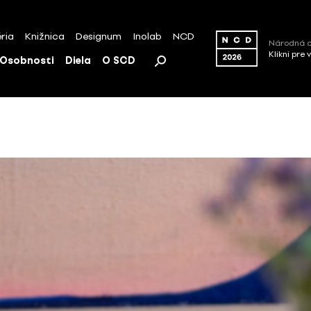
ria
Knižnica
Designum
Inolab
NCD
Národná c
Klikni pre 
Osobnosti
Diela
O SCD