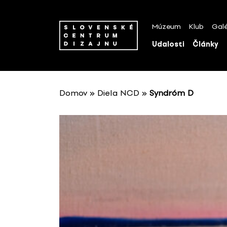
P
r
Múzeum
Klub
Galé
e
s
Udalosti
Články
k
o
č
i
Domov
»
Diela NCD
»
Syndróm D
ť
n
a
o
b
s
a
h