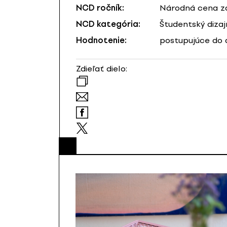
NCD ročník:
Národná cena za
NCD kategória:
Študentský dizaj
Hodnotenie:
postupujúce do 
Zdieľať dielo: