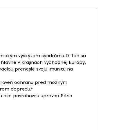
emickým výskytom syndrómu D. Ten sa
 hlavne v krajinách východnej Európy,
áciou prenesie svoju imunitu na
 zároveň ochranu pred možným
erom dopredu.*
u ako povrchovou úpravou. Séria