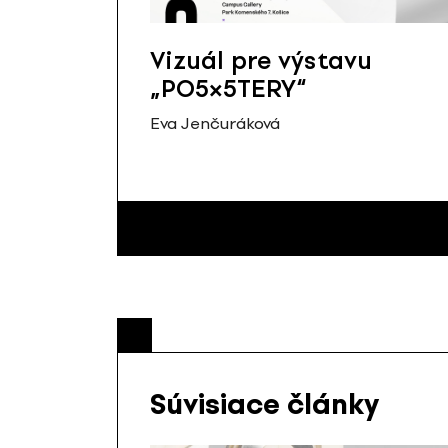
Vizuál pre výstavu
„PO5×5TERY“
Eva Jenčuráková
Súvisiace články