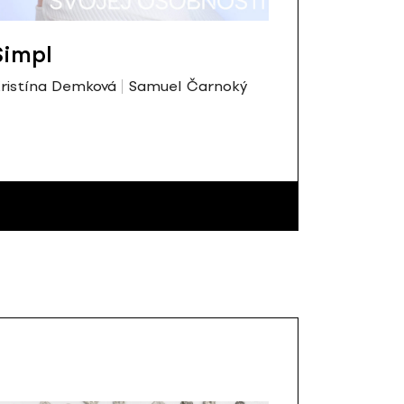
Simpl
ristína Demková
Samuel Čarnoký