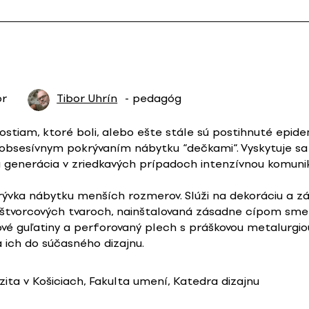
or
Tibor Uhrín
- pedagóg
tiam, ktoré boli, alebo ešte stále sú postihnuté epid
to obsesívnym pokrývaním nábytku “dečkami“. Vyskytuje sa
 generácia v zriedkavých prípadoch intenzívnou komunik
rývka nábytku menších rozmerov. Slúži na dekoráciu a
 štvorcových tvaroch, nainštalovaná zásadne cípom sm
ové guľatiny a perforovaný plech s práškovou metalurgio
 ich do súčasného dizajnu.
zita v Košiciach, Fakulta umení, Katedra dizajnu