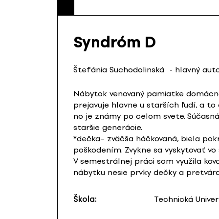
Syndróm D
Štefánia Suchodolinská
- hlavný aut
Nábytok venovaný pamiatke domácnos
prejavuje hlavne u starších ľudí, a 
no je známy po celom svete. Súčasná
staršie generácie.
*dečka– zväčša háčkovaná, biela pok
poškodením. Zvykne sa vyskytovať vo
V semestrálnej práci som využila kov
nábytku nesie prvky dečky a pretvára
Škola:
Technická Univer