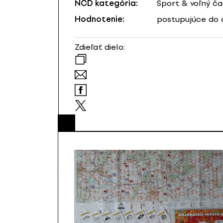
NCD kategória:
Šport & voľný ča
Hodnotenie:
postupujúce do 
Zdieľať dielo: