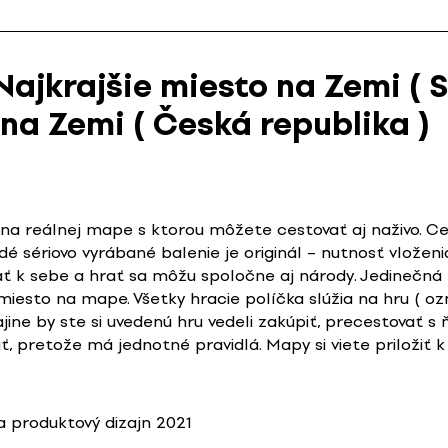
Najkrajšie miesto na Zemi ( S
 na Zemi ( Česká republika )
na reálnej mape s ktorou môžete cestovať aj naživo. Ce
é sériovo vyrábané balenie je originál – nutnosť vloženia
ať k sebe a hrať sa môžu spoločne aj národy. Jedinečná
iesto na mape. Všetky hracie políčka slúžia na hru ( oz
rajine by ste si uvedenú hru vedeli zakúpiť, precestovať s
ť, pretože má jednotné pravidlá. Mapy si viete priloži
 produktový dizajn 2021