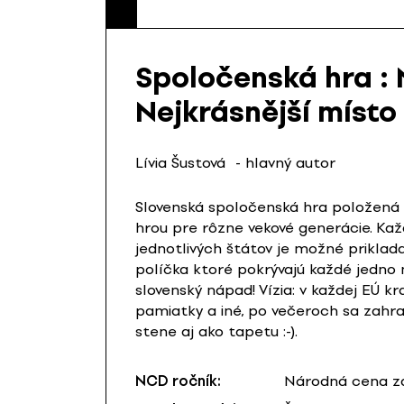
Spoločenská hra : 
Nejkrásnější místo
Lívia Šustová
- hlavný autor
Slovenská spoločenská hra položená 
hrou pre rôzne vekové generácie. Každ
jednotlivých štátov je možné priklad
políčka ktoré pokrývajú každé jedno m
slovenský nápad! Vízia: v každej EÚ k
pamiatky a iné, po večeroch sa zahra
stene aj ako tapetu :-).
NCD ročník:
Národná cena za