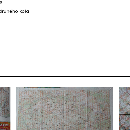
s
druhého kola