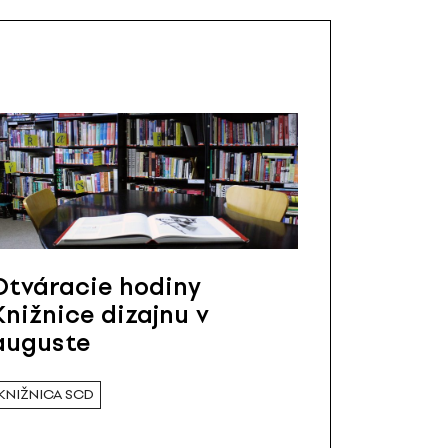
Otváracie hodiny
Knižnice dizajnu v
auguste
KNIŽNICA SCD