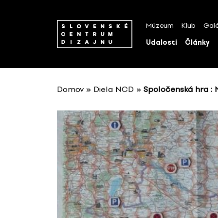
P
r
Múzeum
Klub
Galé
e
s
Udalosti
Články
k
o
č
i
Domov
»
Diela NCD
»
Spoločenská hra : N
ť
n
a
o
b
s
a
h