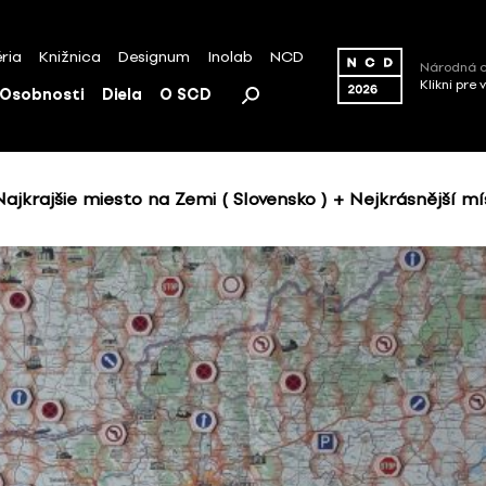
ria
Knižnica
Designum
Inolab
NCD
Národná c
Klikni pre 
Osobnosti
Diela
O SCD
ajkrajšie miesto na Zemi ( Slovensko ) + Nejkrásnější mí