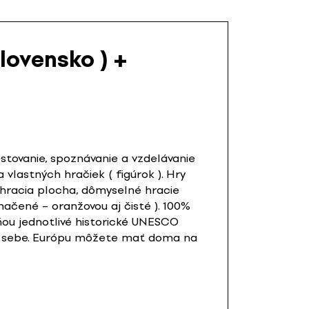
lovensko ) +
stovanie, spoznávanie a vzdelávanie
 vlastných hračiek ( figúrok ). Hry
 hracia plocha, dômyselné hracie
načené – oranžovou aj čisté ). 100%
 ňou jednotlivé historické UNESCO
ť k sebe. Európu môžete mať doma na