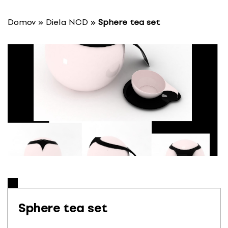
P
r
Domov
»
Diela NCD
»
Sphere tea set
e
s
k
o
č
i
ť
n
a
o
b
s
a
h
Sphere tea set