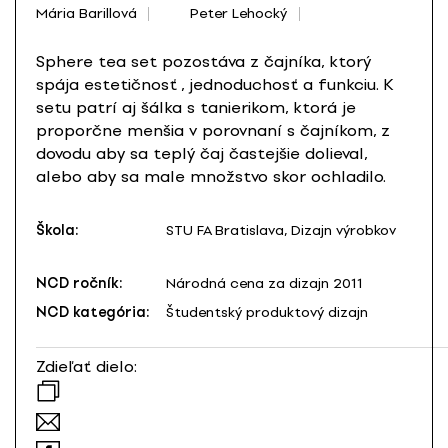
Mária Barillová
Peter Lehocký
Sphere tea set pozostáva z čajníka, ktorý
spája estetičnosť , jednoduchosť a funkciu. K
setu patrí aj šálka s tanierikom, ktorá je
proporčne menšia v porovnaní s čajníkom, z
dovodu aby sa teplý čaj častejšie dolieval,
alebo aby sa male množstvo skor ochladilo.
Škola:
STU FA Bratislava, Dizajn výrobkov
NCD ročník:
Národná cena za dizajn 2011
NCD kategória:
Študentský produktový dizajn
Zdieľať dielo: