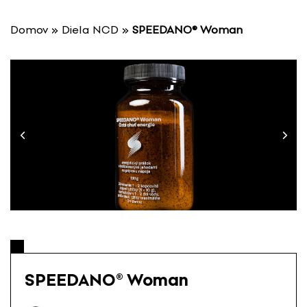
P
r
Domov
»
Diela NCD
»
SPEEDANO® Woman
e
s
k
o
č
i
ť
n
a
o
b
s
a
h
SPEEDANO® Woman