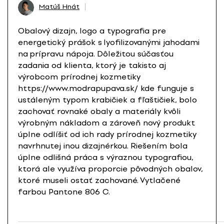
Matúš Hnát
Obalový dizajn, logo a typografia pre
energetický prášok s lyofilizovanými jahodami
na prípravu nápoja. Dôležitou súčasťou
zadania od klienta, ktorý je takisto aj
výrobcom prírodnej kozmetiky
https://www.modrapupava.sk/ kde funguje s
ustáleným typom krabičiek a fľaštičiek, bolo
zachovať rovnaké obaly a materiály kvôli
výrobným nákladom a zároveň nový produkt
úplne odlíšiť od ich rady prírodnej kozmetiky
navrhnutej inou dizajnérkou. Riešením bola
úplne odlišná práca s výraznou typografiou,
ktorá ale využíva proporcie pôvodných obalov,
ktoré museli ostať zachované. Vytlačené
farbou Pantone 806 C.