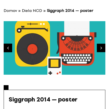
P
r
Domov
»
Diela NCD
»
Siggraph 2014 — poster
e
s
k
o
č
i
ť
n
a
o
b
s
a
h
Siggraph 2014 — poster