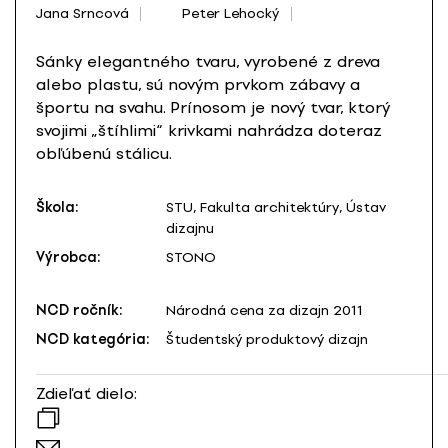
Jana Srncová
Peter Lehocký
Sánky elegantného tvaru, vyrobené z dreva
alebo plastu, sú novým prvkom zábavy a
športu na svahu. Prínosom je nový tvar, ktorý
svojimi „štíhlimi“ krivkami nahrádza doteraz
obľúbenú stálicu.
Škola:
STU, Fakulta architektúry, Ústav
dizajnu
Výrobca:
STONO
NCD ročník:
Národná cena za dizajn 2011
NCD kategória:
Študentský produktový dizajn
Zdieľať dielo: