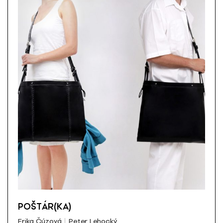
POŠTÁR(KA)
Erika Čúzová
Peter Lehocký