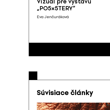
Vizuál pre výstavu
„PO5×5TERY“
Eva Jenčuráková
Súvisiace články