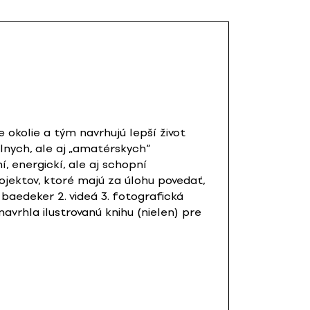
e okolie a tým navrhujú lepší život
álnych, ale aj „amatérskych“
, energickí, ale aj schopní
rojektov, ktoré majú za úlohu povedať,
. baedeker 2. videá 3. fotografická
avrhla ilustrovanú knihu (nielen) pre