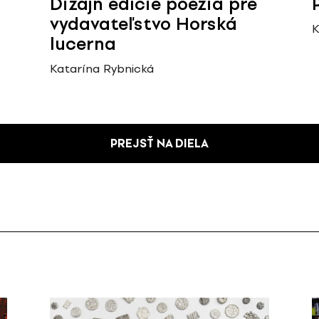
Dizajn edície poézia pre
vydavateľstvo Horská
K
lucerna
Katarína Rybnická
PREJSŤ NA DIELA