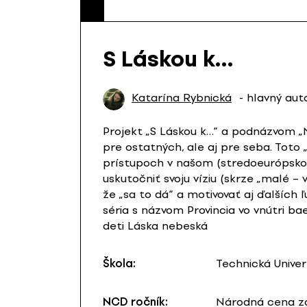
S Láskou k…
Katarína Rybnická
- hlavný aut
Projekt „S Láskou k…“ a podnázvom „Na
pre ostatných, ale aj pre seba. Toto 
prístupoch v našom (stredoeurópskom)
uskutočniť svoju víziu (skrze „malé –
že „sa to dá“ a motivovať aj ďalších ľ
séria s názvom Provincia vo vnútri ba
deti Láska nebeská
Škola:
Technická Univer
NCD ročník:
Národná cena za