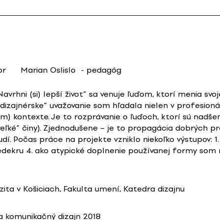
or
Marian Oslislo
- pedagóg
vrhni (si) lepší život“ sa venuje ľuďom, ktorí menia svoj
„dizajnérske“ uvažovanie som hľadala nielen v profesion
 kontexte. Je to rozprávanie o ľuďoch, ktorí sú nadšení
 veľké“ činy). Zjednodušene – je to propagácia dobrých p
udí. Počas práce na projekte vzniklo niekoľko výstupov: 1
edekru 4. ako atypické doplnenie používanej formy som n
zita v Košiciach, Fakulta umení, Katedra dizajnu
 komunikačný dizajn 2018