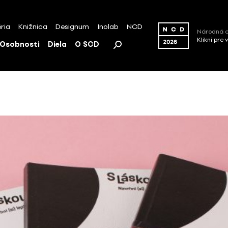
ria
Knižnica
Designum
Inolab
NCD
Národná c
Klikni pre 
Osobnosti
Diela
O SCD