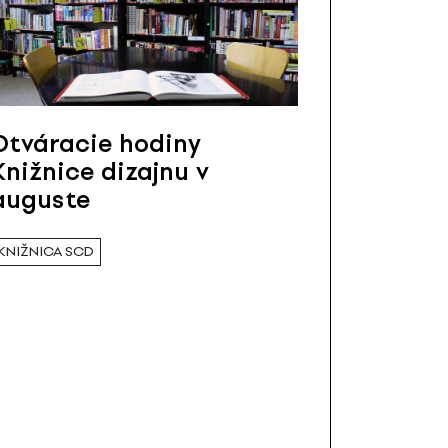
Otváracie hodiny
Knižnice dizajnu v
auguste
KNIŽNICA SCD