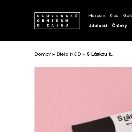
P
r
Múzeum
Klub
Galé
e
s
Udalosti
Články
k
o
č
i
Domov
»
Diela NCD
»
S Láskou k…
ť
n
a
o
b
s
a
h