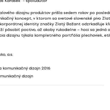
áš Karásek
- spoluautor
alového dizajnu produktov prišla sedem rokov po posledom
kačný koncept, v ktorom sa svetové slovenské pivo Zlat
korporátnej identity značky Zlatý Bažant odzrkadľuje k
ží pôsobiť poctivo, až akoby rukodielne – hoci sa jedná o
 dizajnu týkala kompletného portfólia plechoviek, etiki
o, a.s.
 komunikačný dizajn 2016
omunikačný dizajn