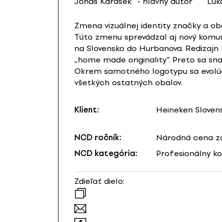
Jonáš Karásek
- hlavný autor
Luk
Zmena vizuálnej identity značky a ob
Túto zmenu sprevádzal aj nový komuni
na Slovensko do Hurbanova. Redizajn 
„home made originality“. Preto sa sna
Okrem samotného logotypu sa evolúcia
všetkých ostatných obalov.
Klient:
Heineken Slovensk
NCD ročník:
Národná cena za
NCD kategória:
Profesionálny k
Zdieľať dielo: