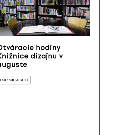
Otváracie hodiny
Knižnice dizajnu v
auguste
KNIŽNICA SCD