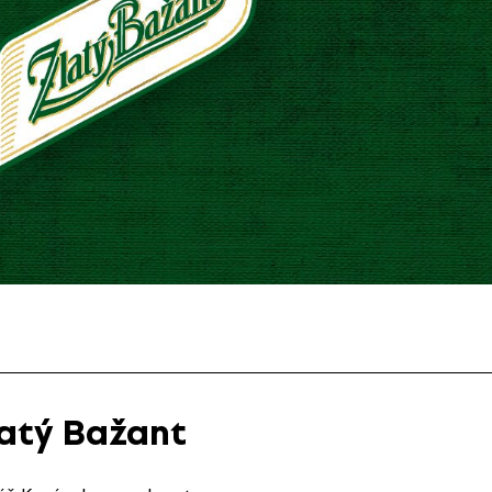
latý Bažant