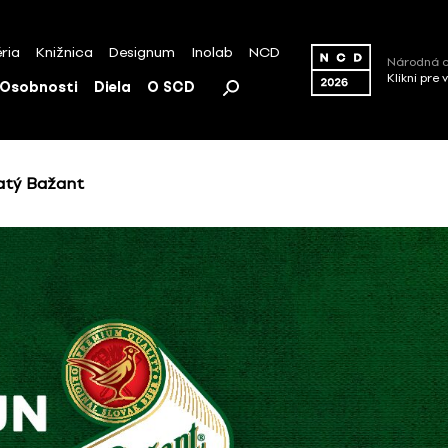
ria
Knižnica
Designum
Inolab
NCD
Národná c
Klikni pre 
Osobnosti
Diela
O SCD
atý Bažant