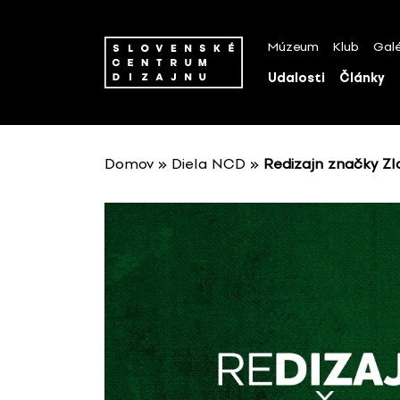
P
r
Múzeum
Klub
Galé
e
s
Udalosti
Články
k
o
č
i
Domov
»
Diela NCD
»
Redizajn značky Zl
ť
n
a
o
b
s
a
h