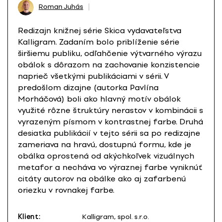
Roman Juhás
Redizajn knižnej série Skica vydavateľstva
Kalligram. Zadaním bolo priblíženie série
širšiemu publiku, odľahčenie výtvarného výrazu
obálok s dôrazom na zachovanie konzistencie
naprieč všetkými publikáciami v sérii. V
predošlom dizajne (autorka Pavlína
Morháčová) boli ako hlavný motív obálok
využité rôzne štruktúry nerastov v kombinácii s
vyrazeným písmom v kontrastnej farbe. Druhá
desiatka publikácií v tejto sérii sa po redizajne
zameriava na hravú, dostupnú formu, kde je
obálka oprostená od akýchkoľvek vizuálnych
metafor a necháva vo výraznej farbe vyniknúť
citáty autorov na obálke ako aj zafarbenú
oriezku v rovnakej farbe.
Klient:
Kalligram, spol. s.r.o.