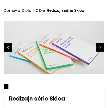
P
r
Domov
»
Diela NCD
»
Redizajn série Skica
e
s
k
o
č
i
ť
n
a
o
b
s
a
h
Redizajn série Skica