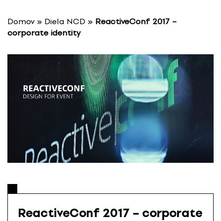
P
r
Domov
»
Diela NCD
»
ReactiveConf 2017 –
e
corporate identity
s
k
o
č
i
ť
n
a
o
b
s
a
h
ReactiveConf 2017 – corporate