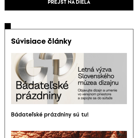
PREJSŤ NA DIELA
Súvisiace články
Bádateľské prázdniny sú tu!