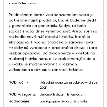
Karin Kolesárová
Pri dnešnom čoraz viac konzumnom svete je
potrebné nájsť produkty, ktoré budeme dediť
z generácie na generáciu. Kedysi to bola
súčasť života, dnes výnimočnosť. Preto som sa
rozhodla navrhnúť detskú hrkálku, ktorá je
ekologická, trvácna, tradičná a zároveň nová.
Hrkálky sú vyrobené z brestového dreva, ktoré
rezbár opracoval do dvoch verzií – kvietok na
makovej hlávke hore, a kvietok smerujúci dole.
Hrkálku je možné vytvoriť v rôznych
veľkostiach s rôznou intenzitou hrkania.
NCD ročník:
Národná cena za produktový dizajn
2021
NCD kategória:
Umenie & dizajn & remeslo
Hodnotenie:
postupujúce do druhého kola