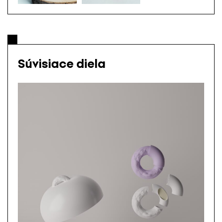
Súvisiace diela