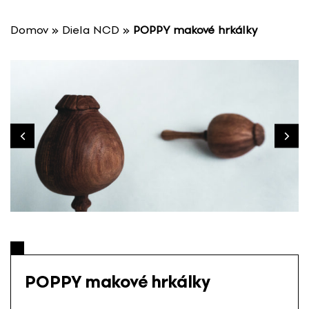
P
r
Domov
»
Diela NCD
»
POPPY makové hrkálky
e
s
k
o
č
i
ť
n
a
o
b
s
a
h
POPPY makové hrkálky