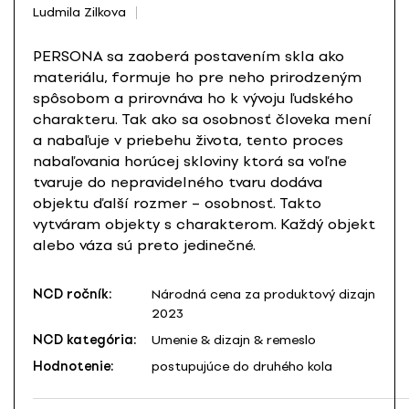
Ludmila Zilkova
PERSONA sa zaoberá postavením skla ako
materiálu, formuje ho pre neho prirodzeným
spôsobom a prirovnáva ho k vývoju ľudského
charakteru. Tak ako sa osobnosť človeka mení
a nabaľuje v priebehu života, tento proces
nabaľovania horúcej skloviny ktorá sa voľne
tvaruje do nepravidelného tvaru dodáva
objektu ďalší rozmer – osobnosť. Takto
vytváram objekty s charakterom. Každý objekt
alebo váza sú preto jedinečné.
NCD ročník:
Národná cena za produktový dizajn
2023
NCD kategória:
Umenie & dizajn & remeslo
Hodnotenie:
postupujúce do druhého kola