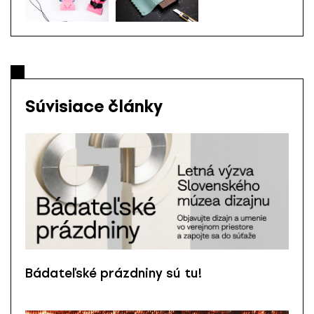
Súvisiace články
Bádateľské prázdniny sú tu!