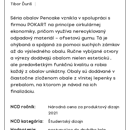
Tibor Ďuriš
Séria obalov Pencake vznikla v spolupráci s
firmou POKART na princípe cirkulárnej
ekonomiky, pričom využíva nerecyklovaný
odpadový materiál – ofsetovú gumu. Tá je
ohýbaná a spájaná za pomoci suchých zámkov
až do výsledného obalu. Ručne vybíjané otvory
a výrezy dodávajú obalom nielen estetickú ,
ale predovšetkým funkčnú kvalitu a robia
každý z obalov unikátny. Obaly sú dodávané v
čiastočne zloženom obale z vlnitej lepenky s
prebalom, na ktorom je návod na ich
finalizáciu.
NCD ročník:
Národná cena za produktový dizajn
2021
NCD kategória:
Študentský dizajn
Hodnotenie:
postupujúce do druhého kola