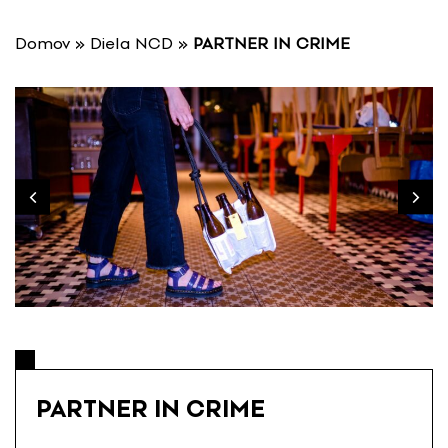
P
r
Domov
»
Diela NCD
»
PARTNER IN CRIME
e
s
k
o
č
i
ť
n
a
o
b
s
a
h
PARTNER IN CRIME