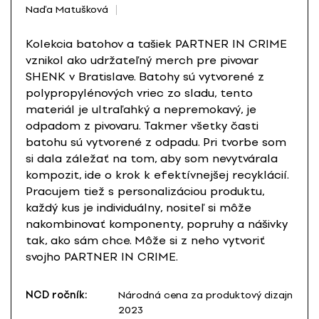
Naďa Matušková
Kolekcia batohov a tašiek PARTNER IN CRIME
vznikol ako udržateľný merch pre pivovar
SHENK v Bratislave. Batohy sú vytvorené z
polypropylénových vriec zo sladu, tento
materiál je ultraľahký a nepremokavý, je
odpadom z pivovaru. Takmer všetky časti
batohu sú vytvorené z odpadu. Pri tvorbe som
si dala záležať na tom, aby som nevytvárala
kompozit, ide o krok k efektívnejšej recyklácií.
Pracujem tiež s personalizáciou produktu,
každý kus je individuálny, nositeľ si môže
nakombinovať komponenty, popruhy a nášivky
tak, ako sám chce. Môže si z neho vytvoriť
svojho PARTNER IN CRIME.
NCD ročník:
Národná cena za produktový dizajn
2023