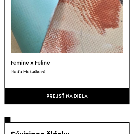
Femine x Feline
Naďa Matušková
PREJSŤ NA DIELA