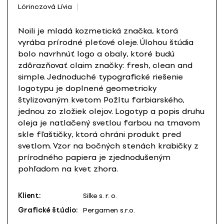
Lörinczová Lívia
Noili je mladá kozmetická značka, ktorá
vyrába prírodné pleťové oleje. Úlohou štúdia
bolo navrhnúť logo a obaly, ktoré budú
zdôrazňovať claim značky: fresh, clean and
simple. Jednoduché typografické riešenie
logotypu je doplnené geometricky
štylizovaným kvetom Požltu farbiarského,
jednou zo zložiek olejov. Logotyp a popis druhu
oleja je natlačený svetlou farbou na tmavom
skle fľaštičky, ktorá chráni produkt pred
svetlom. Vzor na bočných stenách krabičky z
prírodného papiera je zjednodušeným
pohľadom na kvet zhora.
Klient:
Silke s. r. o.
Grafické štúdio:
Pergamen s.r.o.