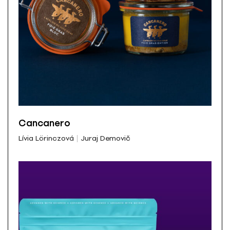
Cancanero
Lívia Lörinczová
Juraj Demovič