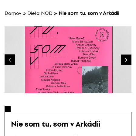
P
r
Domov
»
Diela NCD
»
Nie som tu, som v Arkádii
e
s
k
o
č
i
ť
n
a
o
b
s
a
h
Nie som tu, som v Arkádii