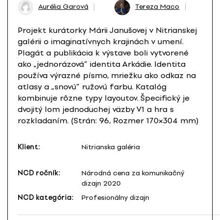
Aurélia Garová
Tereza Maco
Projekt kurátorky Márii Janušovej v Nitrianskej
galérii o imaginatívnych krajinách v umení.
Plagát a publikácia k výstave boli vytvorené
ako „jednorázová” identita Arkádie. Identita
používa výrazné písmo, mriežku ako odkaz na
atlasy a „snovú” ružovú farbu. Katalóg
kombinuje rôzne typy layoutov. Špecifický je
dvojitý lom jednoduchej väzby V1 a hra s
rozkladaním. (Strán: 96, Rozmer 170×304 mm)
Klient:
Nitrianska galéria
NCD ročník:
Národná cena za komunikačný
dizajn 2020
NCD kategória:
Profesionálny dizajn