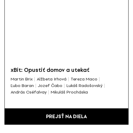
xBit: Opustiť domov a utekať
Martin Brix
Alžbeta Irhová
Tereza Maco
Ľubo Baran
Jozef Čabo
Lukáš Radošovský
András Cséfalvay
Mikuláš Procháska
PREJSŤ NA DIELA