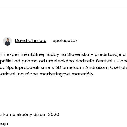
David Chmela
- spoluautor
om experimentálnej hudby na Slovensku – predstavuje d
 prišiel od priamo od umeleckého riaditeľa festivalu – ch
v. Spolupracovali sme s 3D umelcom Andrásom Cséfal
 variovali na rôzne marketingové materiály.
 komunikačný dizajn 2020
zajn