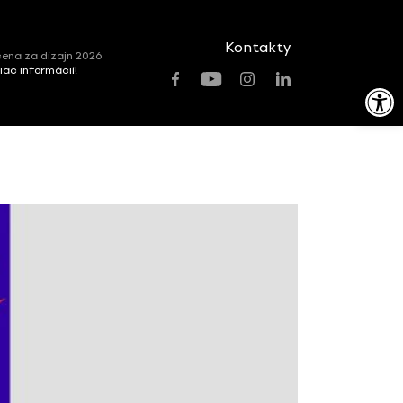
Kontakty
ena za dizajn 2026
viac informácií!
Open toolbar