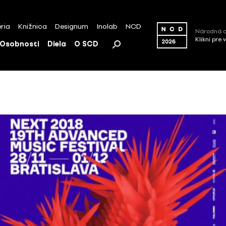
ria
Knižnica
Designum
Inolab
NCD
Národná c
Klikni pre 
Osobnosti
Diela
O SCD