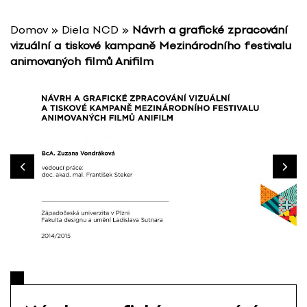
P
r
Domov
»
Diela NCD
»
Návrh a grafické zpracování
e
vizuální a tiskové kampaně Mezinárodního festivalu
s
animovaných filmů Anifilm
k
o
č
i
ť
n
a
o
b
s
a
h