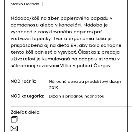
Marko Horban
Nádoba/kôš na zber papierového odpadu v
domácnosti alebo v kancelárii. Nádoba je
vyrobená z recyklovaného papiera/päť-
vrstvovej lepenky. Tvar a ergonómia koša je
prispôsobená aj na dieťa 8+, aby bolo schopné
tento kôš odniesť a vysypať. Čiastka z predaja
užívateľovi je kumulovaná na adopciu stromu v
súkromnej rezervácii Vlčia v pohorí Čergov.
NCD ročník:
Národná cena za produktový dizajn
2019
NCD kategória:
Dizajn s pridanou hodnotou
Zdieľať dielo: