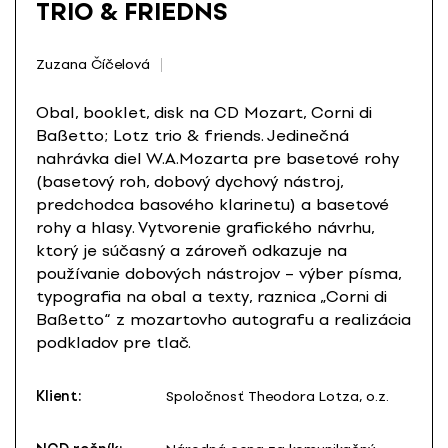
TRIO & FRIEDNS
Zuzana Číčelová
Obal, booklet, disk na CD Mozart, Corni di
Baßetto; Lotz trio & friends. Jedinečná
nahrávka diel W.A.Mozarta pre basetové rohy
(basetový roh, dobový dychový nástroj,
predchodca basového klarinetu) a basetové
rohy a hlasy. Vytvorenie grafického návrhu,
ktorý je súčasný a zároveň odkazuje na
používanie dobových nástrojov – výber písma,
typografia na obal a texty, raznica „Corni di
Baßetto“ z mozartovho autografu a realizácia
podkladov pre tlač.
Klient:
Spoločnosť Theodora Lotza, o.z.