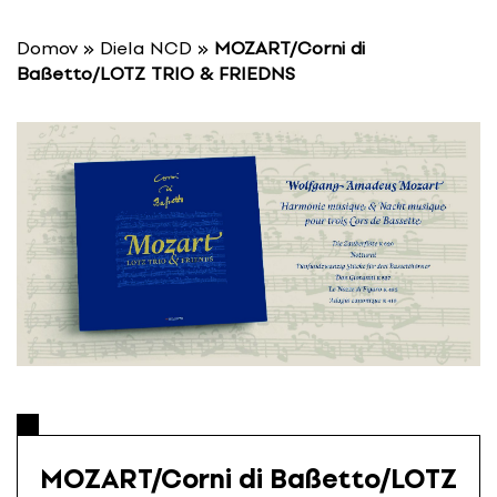
P
r
Domov
»
Diela NCD
»
MOZART/Corni di
e
Baßetto/LOTZ TRIO & FRIEDNS
s
k
o
č
i
ť
n
a
o
b
s
a
h
MOZART/Corni di Baßetto/LOTZ