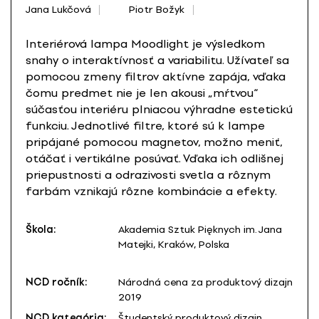
Jana Lukčová
Piotr Božyk
Interiérová lampa Moodlight je výsledkom
snahy o interaktívnosť a variabilitu. Užívateľ sa
pomocou zmeny filtrov aktívne zapája, vďaka
čomu predmet nie je len akousi „mŕtvou“
súčasťou interiéru plniacou výhradne estetickú
funkciu. Jednotlivé filtre, ktoré sú k lampe
pripájané pomocou magnetov, možno meniť,
otáčať i vertikálne posúvať. Vďaka ich odlišnej
priepustnosti a odrazivosti svetla a rôznym
farbám vznikajú rôzne kombinácie a efekty.
Škola:
Akademia Sztuk Pięknych im. Jana
Matejki, Kraków, Polska
NCD ročník:
Národná cena za produktový dizajn
2019
NCD kategória:
Študentský produktový dizajn