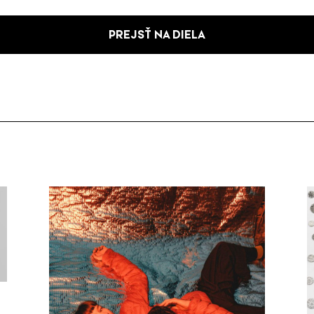
PREJSŤ NA DIELA
ú