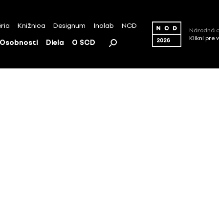
ria
Knižnica
Designum
Inolab
NCD
Národná c
Klikni pre 
Osobnosti
Diela
O SCD