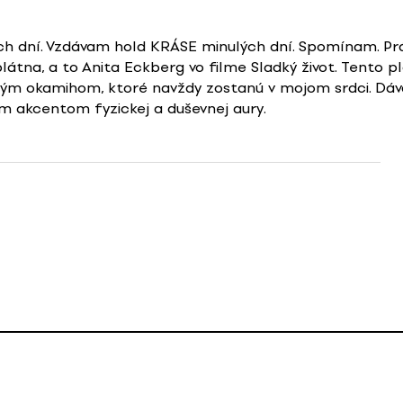
dní. Vzdávam hold KRÁSE minulých dní. Spomínam. Práve
tna, a to Anita Eckberg vo filme Sladký život. Tento pl
 okamihom, ktoré navždy zostanú v mojom srdci. Dáva
 akcentom fyzickej a duševnej aury.