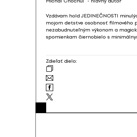
Michal Chochuľ
- hlavný autor
Vzdávam hold JEDINEČNOSTI minulých 
mojom detstve osobnosť filmového plá
nezabudnuteľným výkonom a magickým
spomienkam čiernobielo s minimálnym
Zdieľať dielo: