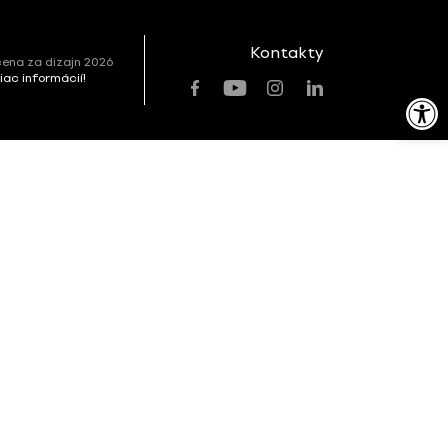
Kontakty
ena za dizajn 2026
viac informácií!
Open toolbar