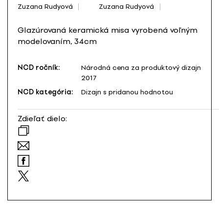
Zuzana Rudyová
Zuzana Rudyová
Glazúrovaná keramická misa vyrobená voľným
modelovaním, 34cm
NCD ročník:
Národná cena za produktový dizajn
2017
NCD kategória:
Dizajn s pridanou hodnotou
Zdieľať dielo: