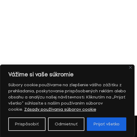
Vážime si vaše súkromie
Súbory cookie používame na zlepšenie vášho zážitku z
prehliadania, poskytovanie prispôsobených reklám alebo
obsahu a analýzu našej návštevnosti. Kliknutím na „Prijať
všetko“ súhlasíte s naším používaním súborov
cookie.
Zásady používania súborov cookie
Prispôsobiť
Odmietnuť
Prijať všetko