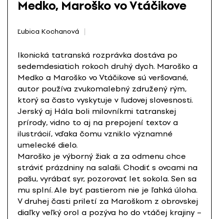
Medko, Maroško vo Vtáčikove
Ľubica Kochanová
Ikonická tatranská rozprávka dostáva po
sedemdesiatich rokoch druhý dych. Maroško a
Medko a Maroško vo Vtáčikove sú veršované,
autor používa zvukomalebný združený rým,
ktorý sa často vyskytuje v ľudovej slovesnosti.
Jerský aj Hála boli milovníkmi tatranskej
prírody, vidno to aj na prepojení textov a
ilustrácií, vďaka čomu vzniklo významné
umelecké dielo.
Maroško je výborný žiak a za odmenu chce
stráviť prázdniny na salaši. Chodiť s ovcami na
pašu, vyrábať syr, pozorovať let sokola. Sen sa
mu splní. Ale byť pastierom nie je ľahká úloha.
V druhej časti priletí za Maroškom z obrovskej
diaľky veľký orol a pozýva ho do vtáčej krajiny –