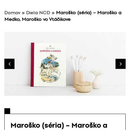
P
r
Domov
»
Diela NCD
»
Maroško (séria) – Maroško a
e
Medko, Maroško vo Vtáčikove
s
k
o
č
i
ť
n
a
o
b
s
a
h
Maroško (séria) – Maroško a