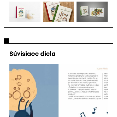
Súvisiace diela