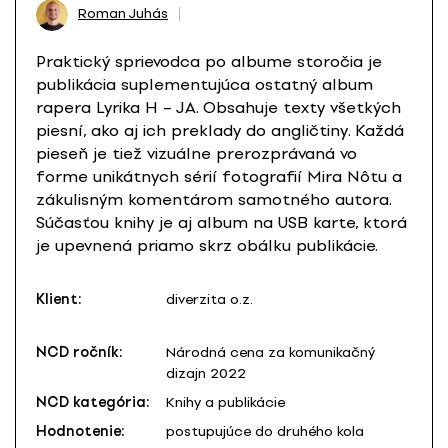
Roman Juhás
Praktický sprievodca po albume storočia je
publikácia suplementujúca ostatný album
rapera Lyrika H – JA. Obsahuje texty všetkých
piesní, ako aj ich preklady do angličtiny. Každá
pieseň je tiež vizuálne prerozprávaná vo
forme unikátnych sérií fotografií Mira Nôtu a
zákulisným komentárom samotného autora.
Súčasťou knihy je aj album na USB karte, ktorá
je upevnená priamo skrz obálku publikácie.
Klient:
diverzita o.z.
NCD ročník:
Národná cena za komunikačný
dizajn 2022
NCD kategória:
Knihy a publikácie
Hodnotenie:
postupujúce do druhého kola