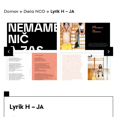
P
r
Domov
»
Diela NCD
»
Lyrik H – JA
e
s
k
o
č
i
ť
n
a
o
b
s
a
h
Lyrik H – JA