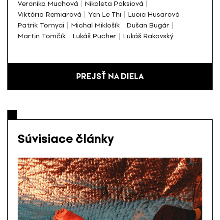
Veronika Muchová
Nikoleta Paksiová
Viktória Remiarová
Yen Le Thi
Lucia Husarová
Patrik Tornyai
Michal Miklošík
Dušan Bugár
Martin Tomčík
Lukáš Pucher
Lukáš Rakovský
PREJSŤ NA DIELA
Súvisiace články