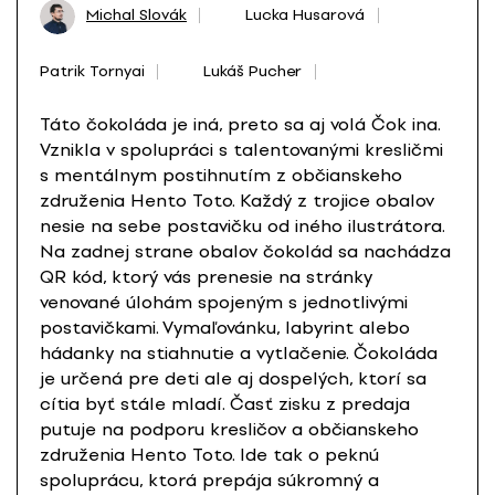
Michal Slovák
Lucka Husarová
Patrik Tornyai
Lukáš Pucher
Táto čokoláda je iná, preto sa aj volá Čok ina.
Vznikla v spolupráci s talentovanými kresličmi
s mentálnym postihnutím z občianskeho
združenia Hento Toto. Každý z trojice obalov
nesie na sebe postavičku od iného ilustrátora.
Na zadnej strane obalov čokolád sa nachádza
QR kód, ktorý vás prenesie na stránky
venované úlohám spojeným s jednotlivými
postavičkami. Vymaľovánku, labyrint alebo
hádanky na stiahnutie a vytlačenie. Čokoláda
je určená pre deti ale aj dospelých, ktorí sa
cítia byť stále mladí. Časť zisku z predaja
putuje na podporu kresličov a občianskeho
združenia Hento Toto. Ide tak o peknú
spoluprácu, ktorá prepája súkromný a