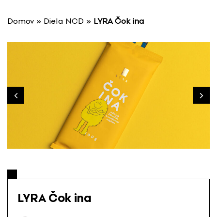
P
r
Domov
»
Diela NCD
»
LYRA Čok ina
e
s
k
o
č
i
ť
n
a
o
b
s
a
h
LYRA Čok ina