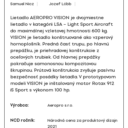
Samuel Nicz
Jozef Löbb
Lietadlo AEROPRO VISION je dvojmiestne
lietadlo v kategórii LSA – Light Sport Aircraft
do maximálnej vzletovej hmotnosti 600 kg.
VISION je lietadlo konštruované ako vzperový
hornoplošník. Predná časť trupu, po hlavnú
prepážku, je priehradovej konštrukcie z
oceľových trubiek. Od hlavnej prepážky
pokračuje samonosnou kompozitovou
škrupinou. Prútová konštrukcia zvyšuje pasívnu
bezpečnosť posádky lietadla. V prototypovom
modeli VISION je inštalovaný motor Rotax 912
iS Sport s výkonom 100 hp.
Výrobca:
Aeropro s.r.o.
NCD ročník:
Národná cena za produktový dizajn
2021