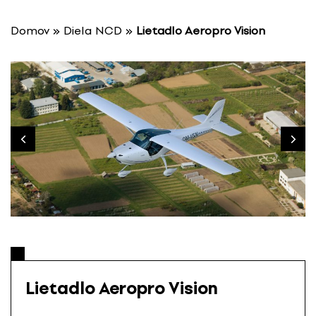
P
r
Domov
»
Diela NCD
»
Lietadlo Aeropro Vision
e
s
k
o
č
i
ť
n
a
o
b
s
a
h
Lietadlo Aeropro Vision