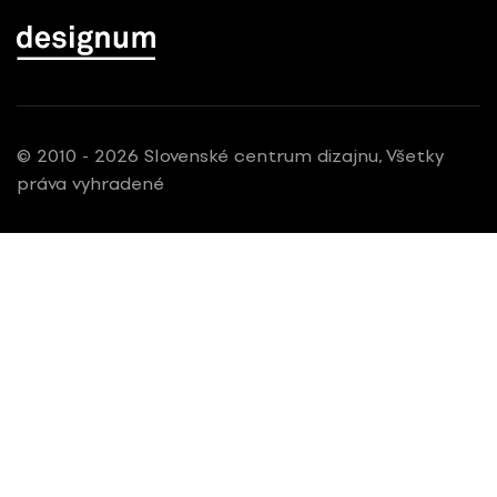
© 2010 - 2026 Slovenské centrum dizajnu, Všetky
práva vyhradené