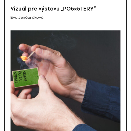
Vizuál pre výstavu „PO5×5TERY“
Eva Jenčuráková