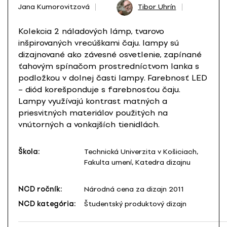
Jana Kumorovitzová
Tibor Uhrín
Kolekcia 2 náladových lámp, tvarovo
inšpirovaných vrecúškami čaju. lampy sú
dizajnované ako závesné osvetlenie, zapínané
ťahovým spínačom prostredníctvom lanka s
podložkou v dolnej časti lampy. Farebnosť LED
– diód korešponduje s farebnosťou čaju.
Lampy využívajú kontrast matných a
priesvitných materiálov použitých na
vnútorných a vonkajších tienidlách.
Škola:
Technická Univerzita v Košiciach,
Fakulta umení, Katedra dizajnu
NCD ročník:
Národná cena za dizajn 2011
NCD kategória:
Študentský produktový dizajn