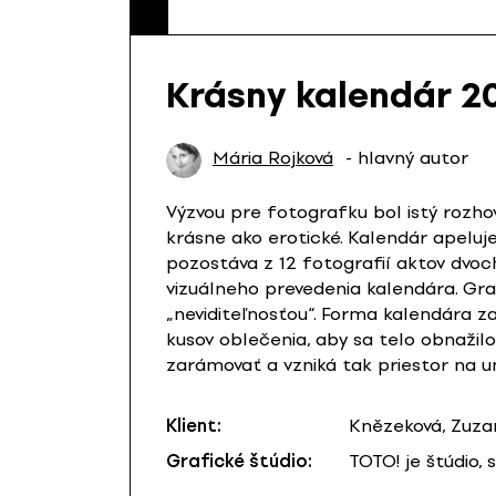
Krásny kalendár 2
Mária Rojková
- hlavný autor
Výzvou pre fotografku bol istý rozh
krásne ako erotické. Kalendár apeluj
pozostáva z 12 fotografií aktov dvoc
vizuálneho prevedenia kalendára. Gra
„neviditeľnosťou“. Forma kalendára z
kusov oblečenia, aby sa telo obnažilo
zarámovať a vzniká tak priestor na 
Klient:
Knězeková, Zuza
Grafické štúdio:
TOTO! je štúdio, s.