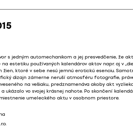
015
ovor s jedným automechanikom a jej presvedčenie, že ak
e na estetiku používaných kalendárov aktov napr. aj v „d
h žien, ktoré v sebe nesú jemnú erotickú esenciu. Samot
fický dizajn zámerne neruší atmosféru fotografie, práv
aveseného na vešiaku, predznamenáva akoby akt vyzliekan
 a ukázalo vo svojej krásnej nahote. Po skončení kalendá
umiestnenie umeleckého aktu v osobnom priestore.
na
r.o.