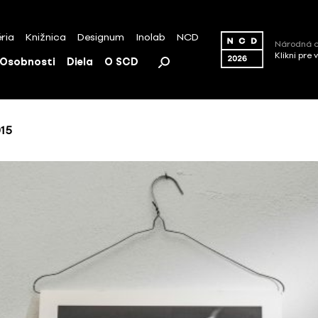
ria
Knižnica
Designum
Inolab
NCD
Národná c
Klikni pre 
Osobnosti
Diela
O SCD
15