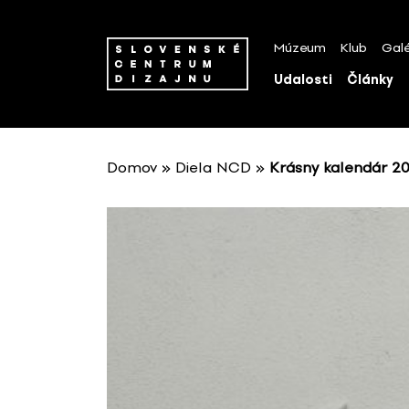
P
r
Múzeum
Klub
Galé
e
s
Udalosti
Články
k
o
č
i
Domov
»
Diela NCD
»
Krásny kalendár 20
ť
n
a
o
b
s
a
h