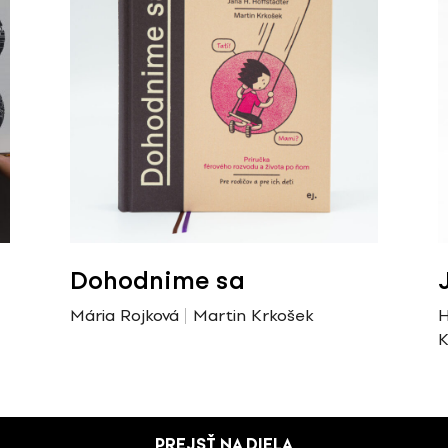
Dohodnime sa
Mária Rojková
Martin Krkošek
H
K
PREJSŤ NA DIELA