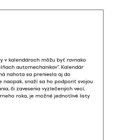
ty v kalendároch môžu byť rovnako
ielňach automechanikov“. Kalendár
ná nahota sa preniesla aj do
e naopak, snaží sa ho podporiť svojou
ia, či zavesenia vyzlečených vecí,
rneho roka, je možné jednotlivé listy