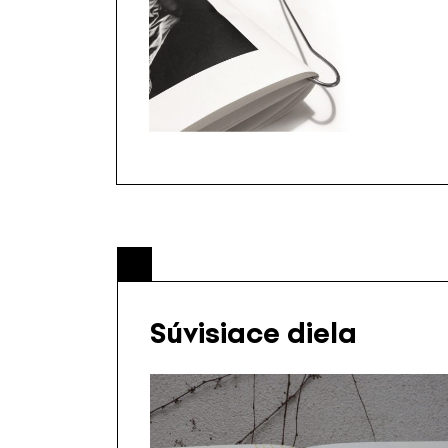
Súvisiace diela