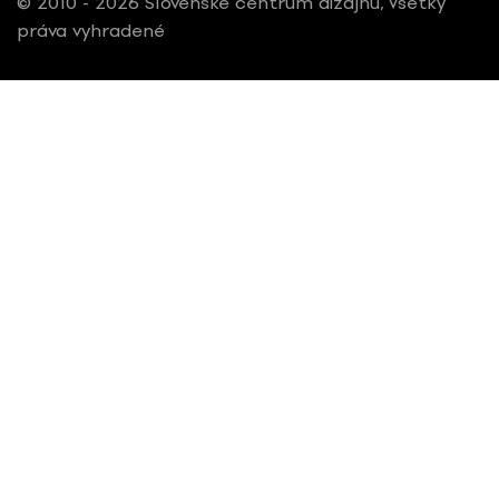
© 2010 - 2026 Slovenské centrum dizajnu, Všetky
práva vyhradené