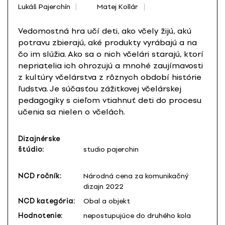
Lukáš Pajerchín
Matej Kollár
Vedomostná hra učí deti, ako včely žijú, akú
potravu zbierajú, aké produkty vyrábajú a na
čo im slúžia. Ako sa o nich včelári starajú, ktorí
nepriatelia ich ohrozujú a mnohé zaujímavosti
z kultúry včelárstva z rôznych období histórie
ľudstva. Je súčasťou zážitkovej včelárskej
pedagogiky s cieľom vtiahnuť deti do procesu
učenia sa nielen o včelách.
Dizajnérske
štúdio:
studio pajerchin
NCD ročník:
Národná cena za komunikačný
dizajn 2022
NCD kategória:
Obal a objekt
Hodnotenie:
nepostupujúce do druhého kola